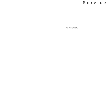
Service
© NTD SA