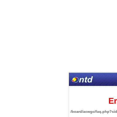
Er
/board/acwgc/faq.php?si