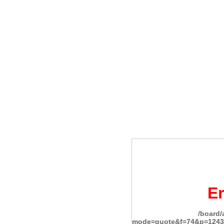
Er
/board
mode=quote&f=74&p=1243