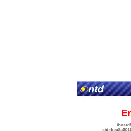
Er
/board
sid=bea8a001