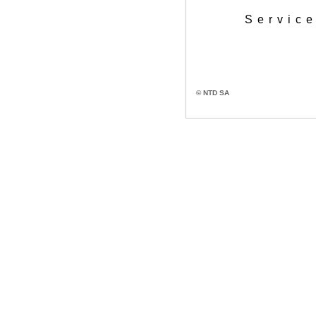
Service
© NTD SA