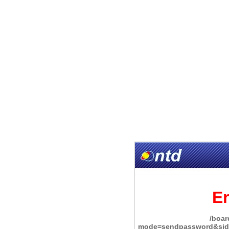
Er
/boa
mode=sendpassword&sid