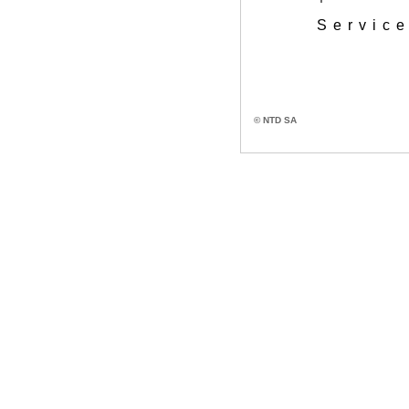
Service
© NTD SA