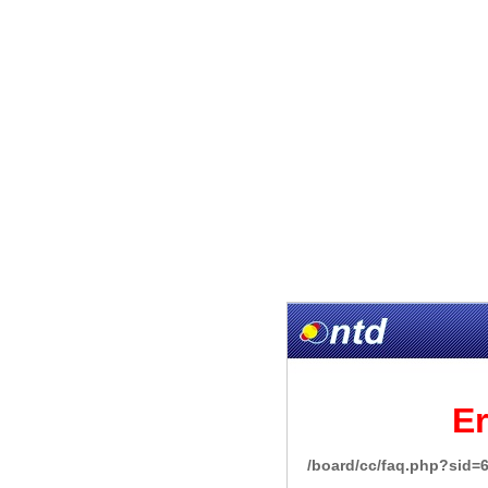
Er
/board/cc/faq.php?sid