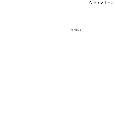
Service
© NTD SA