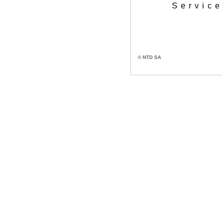
Service
© NTD SA