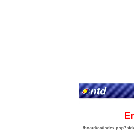
Er
/board/cc/index.php?si