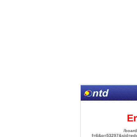
Er
/board
f=6&p=53297&sid=ed